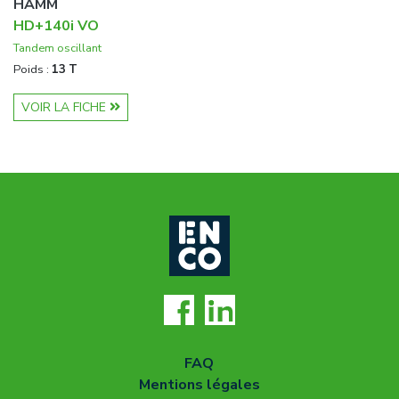
HAMM
HD+140i VO
Tandem oscillant
Poids :
13 T
VOIR LA FICHE
FAQ
Mentions légales