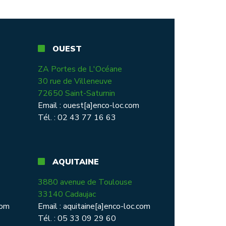
OUEST
ZA Portes de L'Océane
30 rue de Villeneuve
72650 Saint-Saturnin
Email :
ouest[a]enco-loc.com
Tél. : 02 43 77 16 63
AQUITAINE
3880 avenue de Toulouse
33140 Cadaujac
com
Email :
aquitaine[a]enco-loc.com
Tél. : 05 33 09 29 60