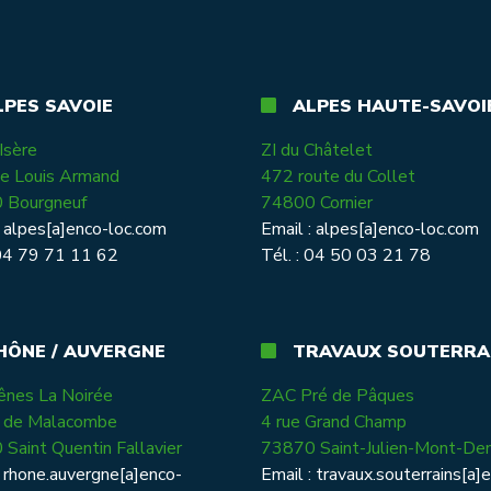
PES SAVOIE
ALPES HAUTE-SAVOI
 Isère
ZI du Châtelet
e Louis Armand
472 route du Collet
 Bourgneuf
74800 Cornier
:
alpes[a]enco-loc.com
Email :
alpes[a]enco-loc.com
 04 79 71 11 62
Tél. : 04 50 03 21 78
ÔNE / AUVERGNE
TRAVAUX SOUTERRA
ênes La Noirée
ZAC Pré de Pâques
e de Malacombe
4 rue Grand Champ
Saint Quentin Fallavier
73870 Saint-Julien-Mont-Den
:
rhone.auvergne[a]enco-
Email :
travaux.souterrains[a]