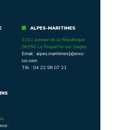
E
ALPES-MARITIMES
2241 avenue de la République
06550 La Roquette-sur-Siagne
Email :
alpes.maritimes[a]enco-
loc.com
Tél. : 04 22 58 07 21
INS
is
enco-