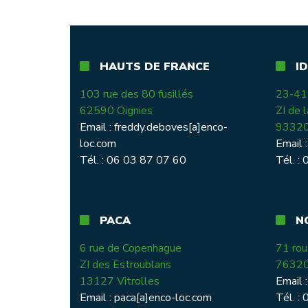
HAUTS DE FRANCE
IDF
103 rue des 80 fusillés
23-41 
62590 Oignies
ZI de 
Email :
freddy.deboves[a]enco-
93320 
loc.com
Email 
Tél. : 06 03 87 07 60
Tél. :
PACA
NO
6 rue de Copenhague
71 rou
ZI des Estroublans
76320 
13127 Vitrolles
Email 
Email :
paca[a]enco-loc.com
Tél. :