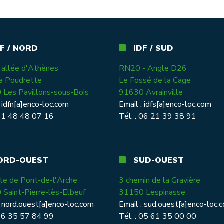
 / NORD
IDF / SUD
allée d'Athènes
RN20 - Angle D26
la Poudrette
Le Fossé de la Cage
Les Pavillons-sous-Bois
91630 Avrainville
:
idfn[a]enco-loc.com
Email :
idfs[a]enco-loc.com
 01 48 48 07 16
Tél. : 06 21 39 38 91
RD-OUEST
SUD-OUEST
te de Pont-de-l'Arche
3 chemin de la Gravière
Saint-Pierre-lès-Elbeuf
31150 Lespinasse
:
nord.ouest[a]enco-loc.com
Email :
sud.ouest[a]enco-loc.
 06 35 57 84 99
Tél. : 05 61 35 00 00