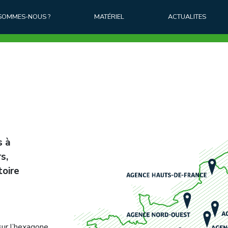
 SOMMES-NOUS ?
MATÉRIEL
ACTUALITES
s à
s,
toire
sur l’hexagone