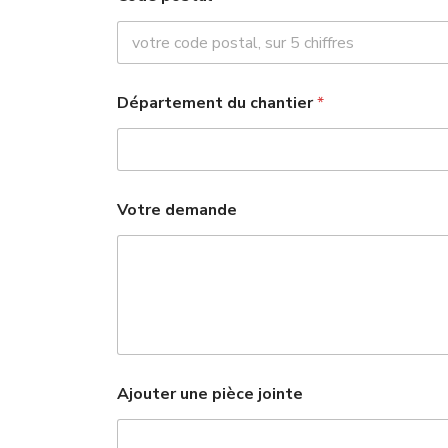
o
d
e
M
a
c
Département du chantier
*
h
i
n
e
Votre demande
Ajouter une pièce jointe