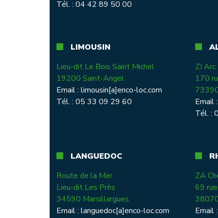
Tél. : 04 42 89 50 00
LIMOUSIN
AL
Lieu-dit Le Bois Saint Michel
ZI Arc
19200 Saint-Angel
170 ru
Email :
limousin[a]enco-loc.com
73390
Tél. : 05 33 09 29 60
Email 
Tél. :
LANGUEDOC
RH
Route de la Mer
ZA Ch
Lieu-dit Les Près
69 ru
34590 Marsillargues
38070 
Email :
languedoc[a]enco-loc.com
Email 