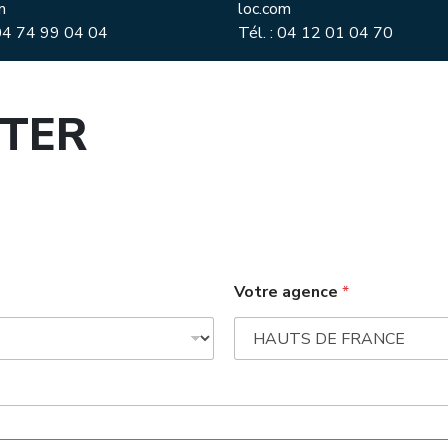
m
loc.com
 04 74 99 04 04
Tél. : 04 12 01 04 70
TER
Votre agence
*