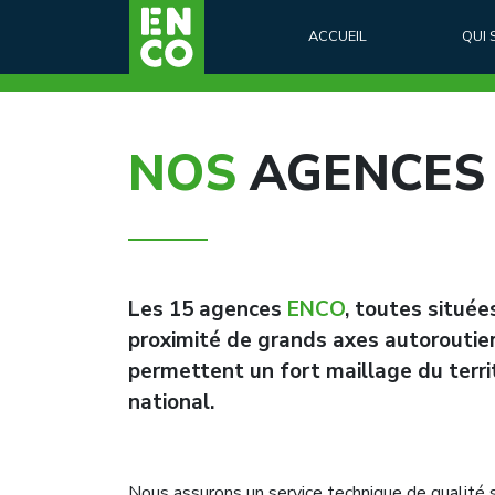
ACCUEIL
QUI
NOS
AGENCES
Les 15 agences
ENCO
, toutes située
proximité de grands axes autoroutier
permettent un fort maillage du terri
national.
Nous assurons un service technique de qualité 