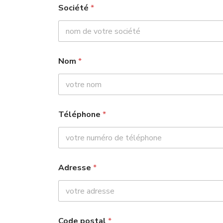
Société
*
Nom
*
Téléphone
*
Adresse
*
C
Code postal
*