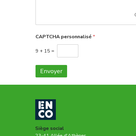
CAPTCHA personnalisé
*
9
+
15
=
Envoyer
Siège social
23-41 Allée d'Athènes