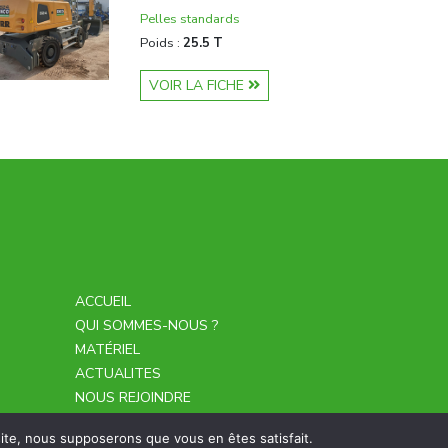
Pelles standards
Poids :
25.5 T
VOIR LA FICHE
ACCUEIL
QUI SOMMES-NOUS ?
MATÉRIEL
ACTUALITES
NOUS REJOINDRE
CONTACT
 site, nous supposerons que vous en êtes satisfait.