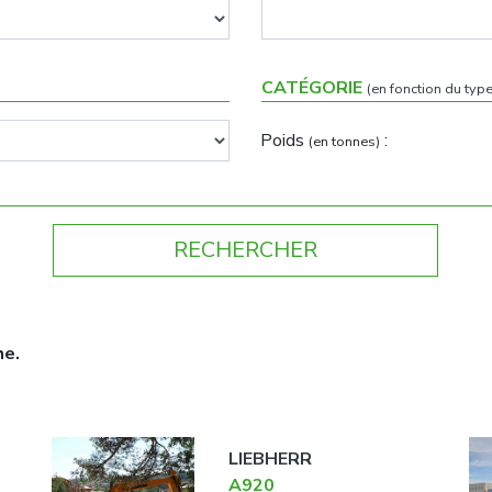
CATÉGORIE
(en fonction du type
Poids
:
(en tonnes)
he.
LIEBHERR
A920