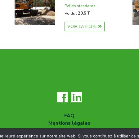
Pelles standards
Poids :
20.5 T
VOIR LA FICHE
FAQ
Mentions légales
Conditions générales
eilleure expérience sur notre site web. Si vous continuez à utiliser ce