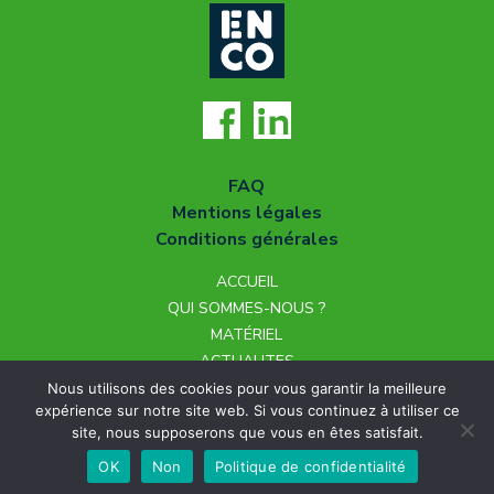
FAQ
Mentions légales
Conditions générales
ACCUEIL
QUI SOMMES-NOUS ?
MATÉRIEL
ACTUALITES
NOUS REJOINDRE
Nous utilisons des cookies pour vous garantir la meilleure
expérience sur notre site web. Si vous continuez à utiliser ce
CONTACT
site, nous supposerons que vous en êtes satisfait.
OK
Non
Politique de confidentialité